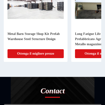
Metal Barn Storage Shop Kit Prefab
Long Fatigue Life St
Warehouse Steel Structure Design
Prefabbricato Agrit
Metallo magazzino E
Frame spazio
Ottenga il migliore prezzo
Ottenga il mig
Contact