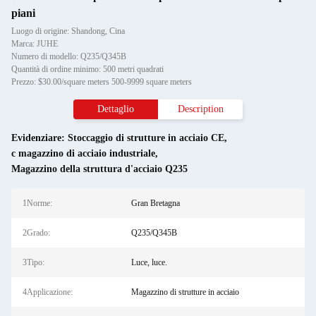
piani
Luogo di origine: Shandong, Cina
Marca: JUHE
Numero di modello: Q235/Q345B
Quantità di ordine minimo: 500 metri quadrati
Prezzo: $30.00/square meters 500-9999 square meters
Dettaglio
Description
Evidenziare:
Stoccaggio di strutture in acciaio CE
,
c magazzino di acciaio industriale
,
Magazzino della struttura d'acciaio Q235
1Norme:
Gran Bretagna
2Grado:
Q235/Q345B
3Tipo:
Luce, luce.
4Applicazione:
Magazzino di strutture in acciaio