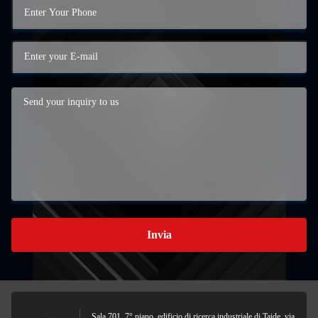
Invia
Sala 701, 7° piano, edificio di ricerca industriale di Taide, via