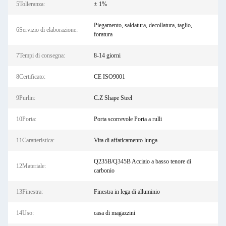
5Tolleranza:
± 1%
Piegamento, saldatura, decollatura, taglio,
6Servizio di elaborazione:
foratura
7Tempi di consegna:
8-14 giorni
8Certificato:
CE ISO9001
9Purlin:
C.Z Shape Steel
10Porta:
Porta scorrevole Porta a rulli
11Caratteristica:
Vita di affaticamento lunga
Q235B/Q345B Acciaio a basso tenore di
12Materiale:
carbonio
13Finestra:
Finestra in lega di alluminio
14Uso:
casa di magazzini