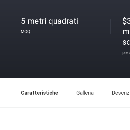
5 metri quadrati
$
m
MOQ
s
pre
Caratteristiche
Galleria
Descriz