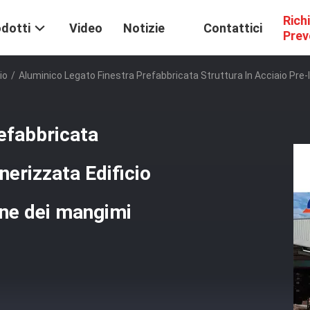
Rich
dotti
Video
Notizie
Contattici
Prev
io
/
Aluminico Legato Finestra Prefabbricata Struttura In Acciaio Pre-
efabbricata
nerizzata Edificio
ione dei mangimi