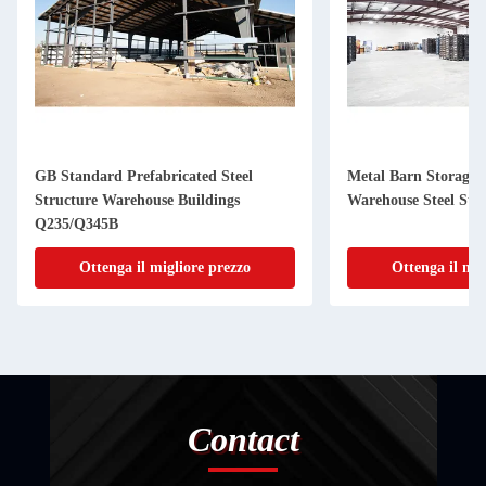
GB Standard Prefabricated Steel
Metal Barn Storage 
Structure Warehouse Buildings
Warehouse Steel Str
Q235/Q345B
Ottenga il migliore prezzo
Ottenga il mig
Contact