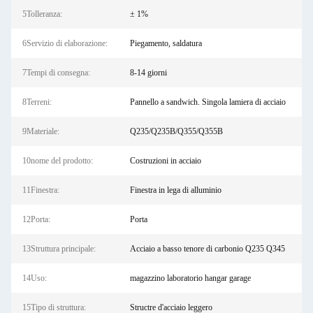
5Tolleranza:
± 1%
6Servizio di elaborazione:
Piegamento, saldatura
7Tempi di consegna:
8-14 giorni
8Terreni:
Pannello a sandwich. Singola lamiera di acciaio
9Materiale:
Q235/Q235B/Q355/Q355B
10nome del prodotto:
Costruzioni in acciaio
11Finestra:
Finestra in lega di alluminio
12Porta:
Porta
13Struttura principale:
Acciaio a basso tenore di carbonio Q235 Q345
14Uso:
magazzino laboratorio hangar garage
15Tipo di struttura:
Structre d'acciaio leggero