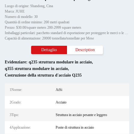
Luogo di origine: Shandong, Cina
Marca: JUHE
Numero di modello: 30
Quantità di ordine minimo: 200 metri quadrati
Prezzo: $30.00/square meters 200-2999 square meters
Imballaggi particolari: pacchetto standard di esportazione per proteggere le merci o le esigenze del cliente
Capacità di alimentazione: 20000 tonnellata/tonnellate per Mese
Dettaglio
Description
Evidenziare:
q235 struttura modulare in acciaio
,
q355 struttura modulare in acciaio
,
Costruzione della struttura d'acciaio Q235
1Norme:
AiSi
2Grado:
Acciaio
3Tipo:
Struttura in acciaio pesante e leggero
4Applicazione:
Ponte di struttura in acciaio