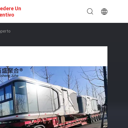
iedere Un
entivo
aperto