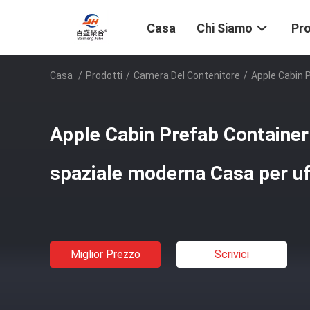
Casa
Chi Siamo
Pro
Casa
/
Prodotti
/
Camera Del Contenitore
/
Apple Cabin 
Apple Cabin Prefab Containe
spaziale moderna Casa per uff
Miglior Prezzo
Scrivici