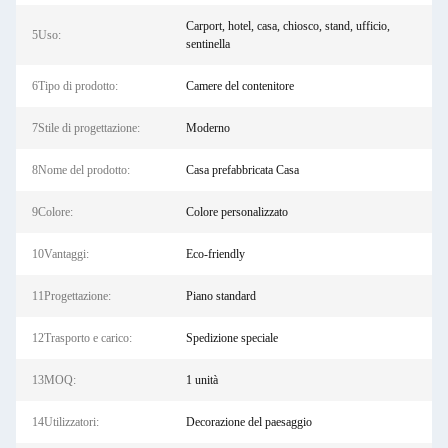
Carport, hotel, casa, chiosco, stand, ufficio,
5Uso:
sentinella
6Tipo di prodotto:
Camere del contenitore
7Stile di progettazione:
Moderno
8Nome del prodotto:
Casa prefabbricata Casa
9Colore:
Colore personalizzato
10Vantaggi:
Eco-friendly
11Progettazione:
Piano standard
12Trasporto e carico:
Spedizione speciale
13MOQ:
1 unità
14Utilizzatori:
Decorazione del paesaggio