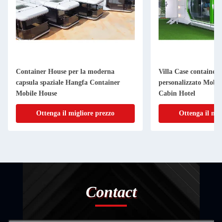
Container House per la moderna
Villa Case container
capsula spaziale Hangfa Container
personalizzato Mobil
Mobile House
Cabin Hotel
Ottenga il migliore prezzo
Ottenga il mig
Contact