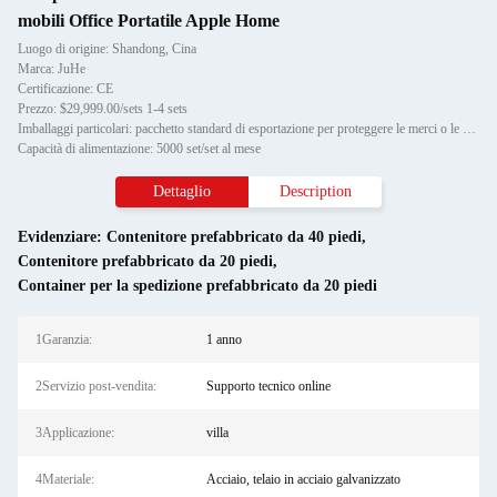
mobili Office Portatile Apple Home
Luogo di origine: Shandong, Cina
Marca: JuHe
Certificazione: CE
Prezzo: $29,999.00/sets 1-4 sets
Imballaggi particolari: pacchetto standard di esportazione per proteggere le merci o le esigenze del cliente
Capacità di alimentazione: 5000 set/set al mese
Dettaglio
Description
Evidenziare:
Contenitore prefabbricato da 40 piedi
,
Contenitore prefabbricato da 20 piedi
,
Container per la spedizione prefabbricato da 20 piedi
1Garanzia:
1 anno
2Servizio post-vendita:
Supporto tecnico online
3Applicazione:
villa
4Materiale:
Acciaio, telaio in acciaio galvanizzato