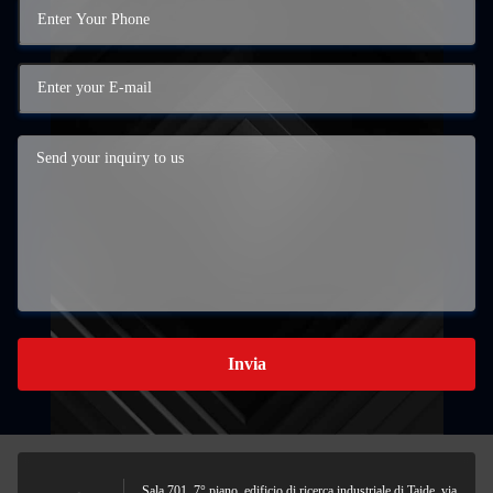
Invia
Sala 701, 7° piano, edificio di ricerca industriale di Taide, via