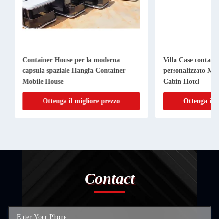
Container House per la moderna
Villa Case container
capsula spaziale Hangfa Container
personalizzato Mobil
Mobile House
Cabin Hotel
Ottenga il migliore prezzo
Ottenga il mig
Contact