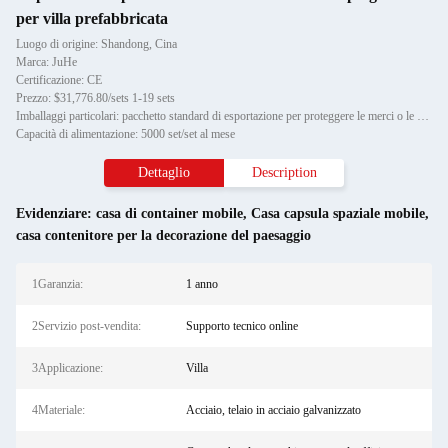
per villa prefabbricata
Luogo di origine: Shandong, Cina
Marca: JuHe
Certificazione: CE
Prezzo: $31,776.80/sets 1-19 sets
Imballaggi particolari: pacchetto standard di esportazione per proteggere le merci o le esigenze del cliente
Capacità di alimentazione: 5000 set/set al mese
Dettaglio
Description
Evidenziare:
casa di container mobile
,
Casa capsula spaziale mobile
,
casa contenitore per la decorazione del paesaggio
1Garanzia:
1 anno
2Servizio post-vendita:
Supporto tecnico online
3Applicazione:
Villa
4Materiale:
Acciaio, telaio in acciaio galvanizzato