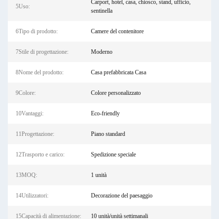
Carport, hotel, casa, chiosco, stand, ufficio,
5Uso:
sentinella
6Tipo di prodotto:
Camere del contenitore
7Stile di progettazione:
Moderno
8Nome del prodotto:
Casa prefabbricata Casa
9Colore:
Colore personalizzato
10Vantaggi:
Eco-friendly
11Progettazione:
Piano standard
12Trasporto e carico:
Spedizione speciale
13MOQ:
1 unità
14Utilizzatori:
Decorazione del paesaggio
15Capacità di alimentazione:
10 unità/unità settimanali