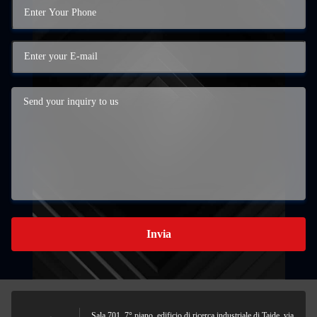
Invia
Sala 701, 7° piano, edificio di ricerca industriale di Taide, via