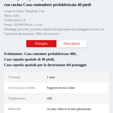
con cucina Casa contenitore prefabbricata 40 piedi
Luogo di origine: Shandong, Cina
Marca: JuHe
Certificazione: CE
Prezzo: $29,999.00/sets 1-4 sets
Imballaggi particolari: pacchetto standard di esportazione per proteggere le merci o le esigenze del cliente
Capacità di alimentazione: 5000 set/set al mese
Dettaglio
Description
Evidenziare:
Casa container prefabbricata 40ft
,
Casa capsula spaziale di 40 piedi
,
Casa capsula spaziale per la decorazione del paesaggio
1Garanzia:
1 anno
2Servizio post-vendita:
Supporto tecnico online
3Applicazione:
villa
4Materiale:
Acciaio, telaio in acciaio galvanizzato