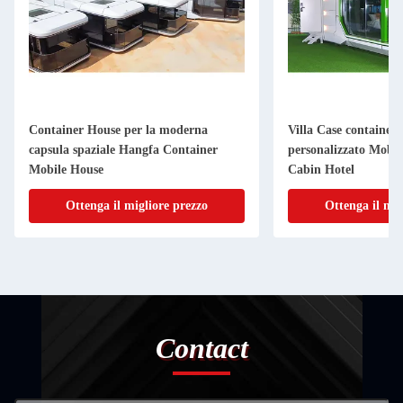
Container House per la moderna
Villa Case container
capsula spaziale Hangfa Container
personalizzato Mobil
Mobile House
Cabin Hotel
Ottenga il migliore prezzo
Ottenga il mig
Contact