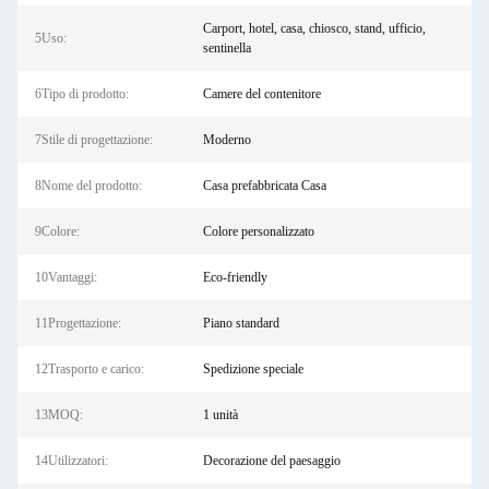
Carport, hotel, casa, chiosco, stand, ufficio,
5Uso:
sentinella
6Tipo di prodotto:
Camere del contenitore
7Stile di progettazione:
Moderno
8Nome del prodotto:
Casa prefabbricata Casa
9Colore:
Colore personalizzato
10Vantaggi:
Eco-friendly
11Progettazione:
Piano standard
12Trasporto e carico:
Spedizione speciale
13MOQ:
1 unità
14Utilizzatori:
Decorazione del paesaggio