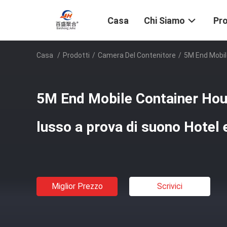
Casa
Chi Siamo
Pro
Casa
/
Prodotti
/
Camera Del Contenitore
/
5M End Mobile
5M End Mobile Container Hous
lusso a prova di suono Hotel e
Miglior Prezzo
Scrivici