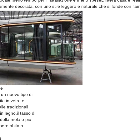
ocale.Meno tempo per l'installazione e meno speseL'intera casa è realiz
inemente decorata, con uno stile leggero e naturale che si fonde con l'a
INVIA
le
 un nuovo tipo di
ita in vetro e
alle tradizionali
 in legno.il tasso di
della mela è più
sere abitata
e