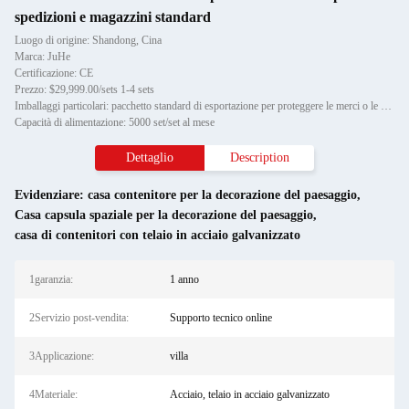
spedizioni e magazzini standard
Luogo di origine: Shandong, Cina
Marca: JuHe
Certificazione: CE
Prezzo: $29,999.00/sets 1-4 sets
Imballaggi particolari: pacchetto standard di esportazione per proteggere le merci o le esigenze del cliente
Capacità di alimentazione: 5000 set/set al mese
Dettaglio
Description
Evidenziare:
casa contenitore per la decorazione del paesaggio
,
Casa capsula spaziale per la decorazione del paesaggio
,
casa di contenitori con telaio in acciaio galvanizzato
1garanzia:
1 anno
2Servizio post-vendita:
Supporto tecnico online
3Applicazione:
villa
4Materiale:
Acciaio, telaio in acciaio galvanizzato