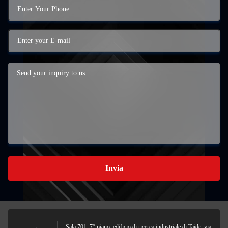
Invia
Sala 701, 7° piano, edificio di ricerca industriale di Taide, via