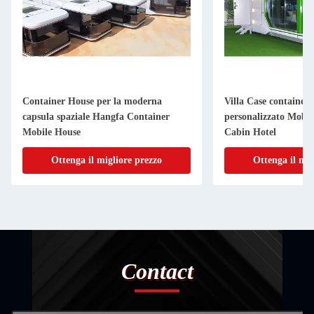
Container House per la moderna
Villa Case container
capsula spaziale Hangfa Container
personalizzato Mobil
Mobile House
Cabin Hotel
Ottenga il migliore prezzo
Ottenga il mig
Contact