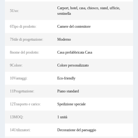
Carport, hotel, casa, chiosco, stand, ufficio,
5Uso:
sentinella
6Tipo di prodotto:
Camere del contenitore
7Stile di progettazione:
Moderno
8nome del prodotto:
Casa prefabbricata Casa
9Colore:
Colore personalizzato
10Vantaggi:
Eco-friendly
11Progettazione:
Piano standard
12Trasporto e carico:
Spedizione speciale
13MOQ:
1 unità
14Utilizzatori:
Decorazione del paesaggio