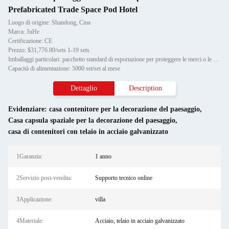
Prefabricated Trade Space Pod Hotel
Luogo di origine: Shandong, Cina
Marca: JuHe
Certificazione: CE
Prezzo: $31,776.80/sets 1-19 sets
Imballaggi particolari: pacchetto standard di esportazione per proteggere le merci o le esigenze del cliente
Capacità di alimentazione: 5000 set/set al mese
Dettaglio
Description
Evidenziare:
casa contenitore per la decorazione del paesaggio
,
Casa capsula spaziale per la decorazione del paesaggio
,
casa di contenitori con telaio in acciaio galvanizzato
1Garanzia:
1 anno
2Servizio post-vendita:
Supporto tecnico online
3Applicazione:
villa
4Materiale:
Acciaio, telaio in acciaio galvanizzato