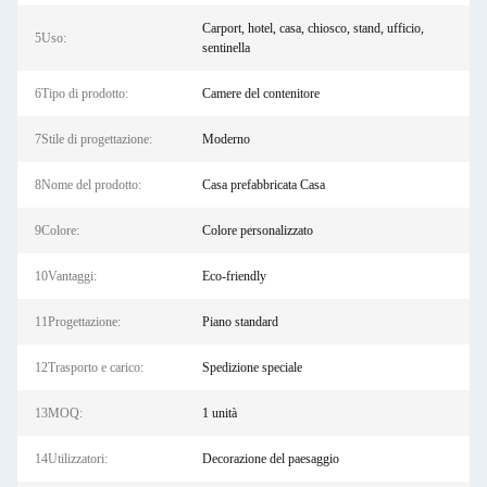
Carport, hotel, casa, chiosco, stand, ufficio,
5Uso:
sentinella
6Tipo di prodotto:
Camere del contenitore
7Stile di progettazione:
Moderno
8Nome del prodotto:
Casa prefabbricata Casa
9Colore:
Colore personalizzato
10Vantaggi:
Eco-friendly
11Progettazione:
Piano standard
12Trasporto e carico:
Spedizione speciale
13MOQ:
1 unità
14Utilizzatori:
Decorazione del paesaggio