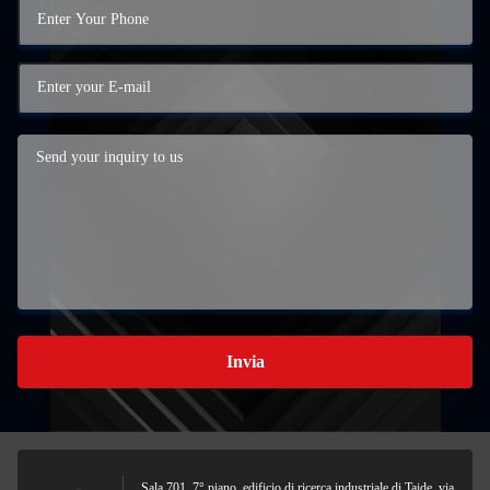
Invia
Sala 701, 7° piano, edificio di ricerca industriale di Taide, via