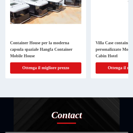
Container House per la moderna
Villa Case container
capsula spaziale Hangfa Container
personalizzato Mobil
Mobile House
Cabin Hotel
Ottenga il migliore prezzo
Ottenga il mig
Contact